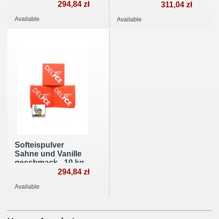
(5 x 2kg)
294,84 zł
(5 x 2kg)
311,04 zł
Available
Available
Softeispulver
Sahne und Vanille
geschmack - 10 kg
(5 x 2kg)
294,84 zł
Available